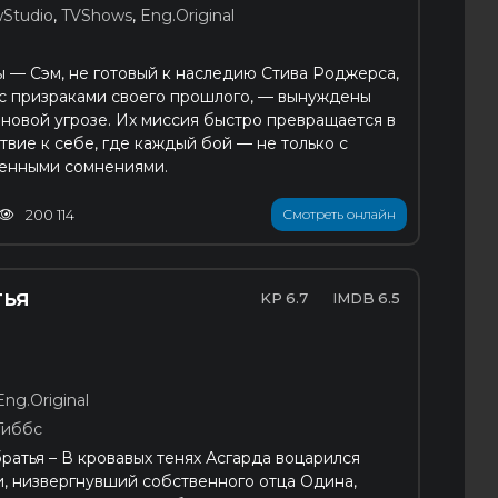
Studio
,
TVShows
,
Eng.Original
ы — Сэм, не готовый к наследию Стива Роджерса,
с призраками своего прошлого, — вынуждены
 новой угрозе. Их миссия быстро превращается в
вие к себе, где каждый бой — не только с
твенными сомнениями.
200 114
Смотреть онлайн
тья
6.7
6.5
Eng.Original
Гиббс
ратья – В кровавых тенях Асгарда воцарился
и, низвергнувший собственного отца Одина,