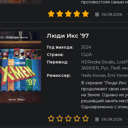
противостояя самым 
06.08.2026
Люди Икс ’97
HD (1080p)
Год выхода:
2024
Страна:
США
Перевод:
HDRezka Studio
,
LostF
JASKIER
,
Рус. Люб. м
Режиссер:
Чейз Конли
,
Emi Yone
В сериале “Люди Икс 
продолжают свою нел
на Земле. Однако их 
решивший занять мест
Одновременно с этим,
06.08.2026