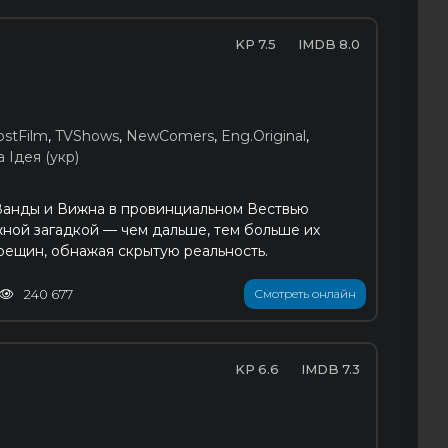
7.5
8.0
ostFilm
,
TVShows
,
NewComers
,
Eng.Original
,
а Ідея (укр)
Ванды и Вижна в провинциальном Вествью
ной загадкой — чем дальше, тем больше их
рещин, обнажая скрытую реальность.
240 677
Смотреть онлайн
6.6
7.3