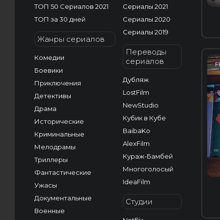
ТОП 50 Сериалов 2021
Сериалы 2021
ТОП за 30 дней
Сериалы 2020
Сериалы 2019
Жанры сериалов
Переводы
Комедии
сериалов
F
Боевики
Дубляж
Приключения
LostFilm
Детективы
NewStudio
Драма
Кубик в Кубе
Исторические
BaibaKo
Криминальные
AlexFilm
Мелодрамы
Кураж-Бамбей
Триллеры
Многоголосый
Фантастические
IdeaFilm
Ужасы
Документальные
Студии
Военные