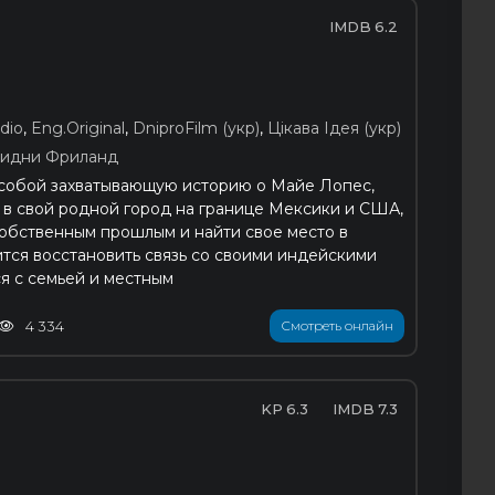
6.2
dio
,
Eng.Original
,
DniproFilm (укр)
,
Цікава Ідея (укр)
идни Фриланд
 собой захватывающую историю о Майе Лопес,
 в свой родной город на границе Мексики и США,
собственным прошлым и найти свое место в
ится восстановить связь со своими индейскими
я с семьей и местным
4 334
Смотреть онлайн
6.3
7.3