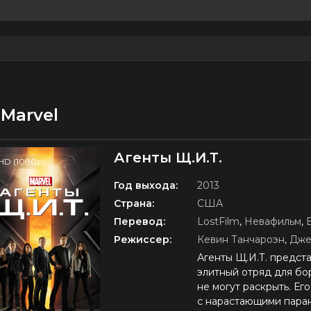
Marvel
Агенты Щ.И.Т.
HD (1080p)
Год выхода:
2013
Страна:
США
Перевод:
LostFilm
,
Невафильм
,
Режиссер:
Кевин Танчароэн
,
Дже
Агенты Щ.И.Т. предст
элитный отряд для бо
не могут раскрыть. Ег
с нарастающими паран