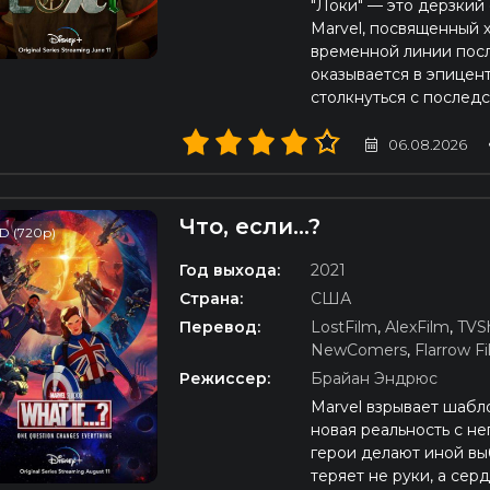
"Локи" — это дерзкий
Marvel, посвященный 
временной линии посл
оказывается в эпицен
столкнуться с послед
06.08.2026
Что, если...?
D (720p)
Год выхода:
2021
Страна:
США
Перевод:
LostFilm
,
AlexFilm
,
TVS
NewComers
,
Flarrow F
Режиссер:
Брайан Эндрюс
Marvel взрывает шабл
новая реальность с н
герои делают иной в
теряет не руки, а сер