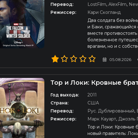
Перевод:
LostFilm
,
AlexFilm
,
New
Режиссер:
Кари Скогланд
Два солдата без войн
и Баки, сражающийся 
вместе противостоять
болезненное путешест
врагами, но и с собс
05.08.2026
Тор и Локи: Кровные бра
D
Год выхода:
2011
Страна:
США
Перевод:
Рус. Дублированный
,
Режиссер:
Марк Кауарт
,
Джоэль 
Тор и Локи: Кровные б
новый правитель: Лок