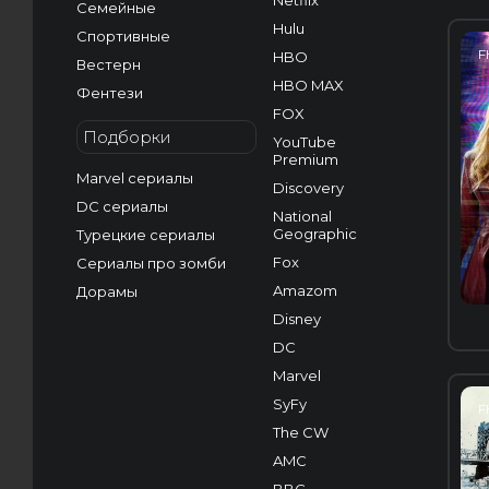
Netflix
Семейные
Hulu
Спортивные
F
HBO
Вестерн
HBO MAX
Фентези
FOX
Подборки
YouTube
Premium
Marvel сериалы
Discovery
DC сериалы
National
Geographic
Турецкие сериалы
Fox
Сериалы про зомби
Amazom
Дорамы
Disney
DC
Marvel
SyFy
F
The CW
AMC