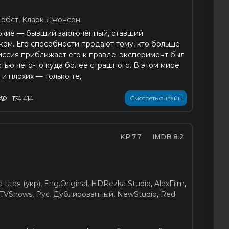
Йобст
,
Кларк Джонсон
ружие — бывший заключённый, ставший
ом. Его способности продают тому, кто больше
миссия приближает его к правде: эксперимент был
стью чего-то куда более страшного. В этом мире
и плохих — только те,
174 414
Смотреть онлайн
7.7
8.2
а Ідея (укр)
,
Eng.Original
,
HDRezka Studio
,
AlexFilm
,
TVShows
,
Рус. Дублированный
,
NewStudio
,
Red