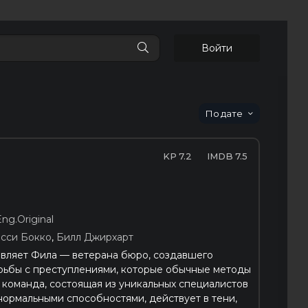
Войти
дате
7.2
7.5
Eng.Original
сси Бокко
,
Билл Джирхарт
авляет Фила — ветерана бюро, создавшего
рьбы с преступлениями, которые обычные методы
о команда, состоящая из уникальных специалистов
ормальными способностями, действует в тени,