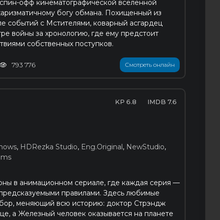
 спин-офф кинематографической вселенной
харизматичному богу обмана. Похищенный из
е событий с Мстителями, коварный асгардец
тре войны за хронологию, где ему предстоит
ствиями собственных поступков.
793 776
Смотреть онлайн
6.8
7.6
hows
,
HDRezka Studio
,
Eng.Original
,
NewStudio
,
ilms
оны в анимационном сериале, где каждая серия —
епредсказуемыми правилами. Здесь любимые
ыбор, меняющий всю историю: доктор Стрэндж
дце, а Железный человек оказывается на планете