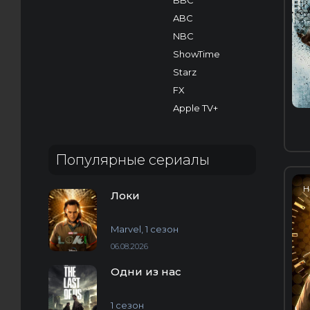
BBC
ABC
NBC
ShowTime
Starz
FX
Apple TV+
Популярные сериалы
H
Локи
Marvel, 1 сезон
06.08.2026
Одни из нас
1 сезон