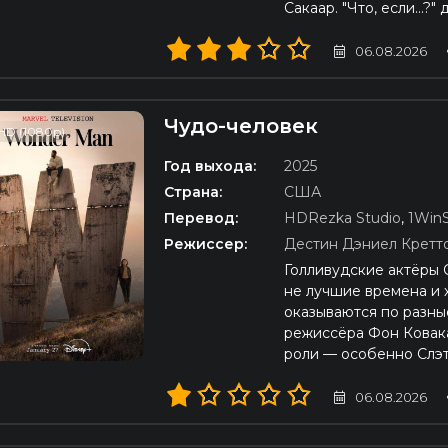
Сакаар. "Что, если...?"
06.08.2026
Чудо-человек
HD (1080p)
Год выхода:
2025
Страна:
США
Перевод:
HDRezka Studio
,
1WinS
Режиссер:
Дестин Дэниел Кретт
Голливудские актёры 
не лучшие времена и х
оказываются по разны
режиссёра Фон Ковака
роли — особенно Слэт
06.08.2026