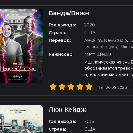
Ванда/Вижн
HD (1080p)
Год выхода:
2020
Страна:
США
Перевод:
AlexFilm
,
NewStudio
,
L
DniproFilm (укр)
,
Цікав
Режиссер:
Мэтт Шекман
Идиллическая жизнь 
оборачивается тревож
идеальный мир дает т
06.08.2026
Люк Кейдж
HD (1080p)
Год выхода:
2016
Страна:
США