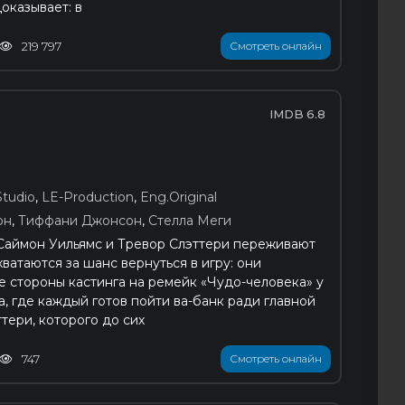
 доказывает: в
219 797
Смотреть онлайн
6.8
tudio
,
LE-Production
,
Eng.Original
он
,
Тиффани Джонсон
,
Стелла Меги
Саймон Уильямс и Тревор Слэттери переживают
ватаются за шанс вернуться в игру: они
е стороны кастинга на ремейк «Чудо-человека» у
, где каждый готов пойти ва-банк ради главной
тери, которого до сих
747
Смотреть онлайн