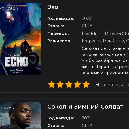
Эхо
HD (1080p)
Год выхода:
2023
Страна:
США
Перевод:
LostFilm
,
HDRezka Stu
Режиссер:
Катриона МакКензи
,
С
Сериал представляет
которая возвращается
чтобы разобраться с 
жизни. Героиня стрем
корнями и примиритьс
05.08.2026
Сокол и Зимний Солдат
D (720p)
Год выхода:
2021
Страна:
США