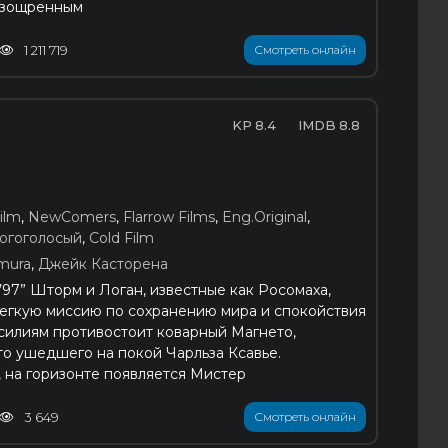
изощренным
1 211 719
Смотреть онлайн
8.4
8.8
ilm
,
NewComers
,
Flarrow Films
,
Eng.Original
,
ногоголосый
,
Cold Film
mura
,
Джейк Касторена
’97” Шторм и Логан, известные как Росомаха,
егкую миссию по сохранению мира и спокойствия
усилиям противостоит коварный Магнето,
о ушедшего на покой Чарльза Ксавье.
 на горизонте появляется Мистер
3 649
Смотреть онлайн