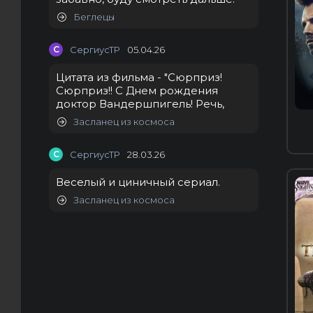
Беглецы
С
СергиусТР
05.04.26
Цитата из фильма - "Сюрприз!
Сюрприз!! С Днем рождения
доктор Вандершпигель! Речь,
Засланец из космоса
С
СергиусТР
28.03.26
Веселый и циничный сериал.
S
Засланец из космоса