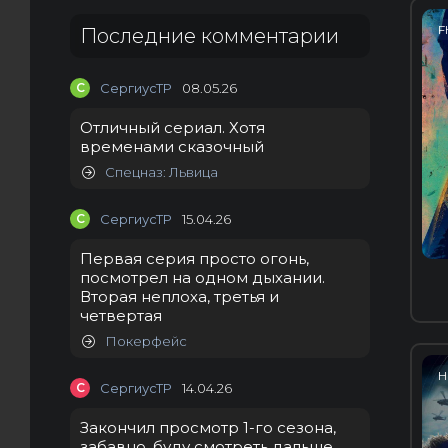
F
Последние комментарии
С
СергиусТР
08.05.26
Отличный сериал. Хотя
временами сказочный
Спецназ: Львица
С
СергиусТР
15.04.26
Первая серия просто огонь,
посмотрел на одном дыхании.
Вторая неплоха, третья и
четвертая
Покерфейс
H
С
СергиусТР
14.04.26
Закончил просмотр 1-го сезона,
забавно, буду смотреть дальше.