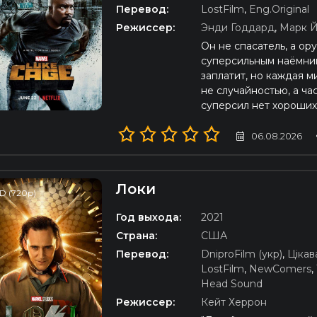
Перевод:
LostFilm
,
Eng.Original
Режиссер:
Энди Годдард
,
Марк 
Он не спасатель, а о
суперсильным наёмник
заплатит, но каждая 
не случайностью, а ча
суперсил нет хороших 
06.08.2026
Локи
D (720p)
Год выхода:
2021
Страна:
США
Перевод:
DniproFilm (укр)
,
Цікав
LostFilm
,
NewComers
,
Head Sound
Режиссер:
Кейт Херрон