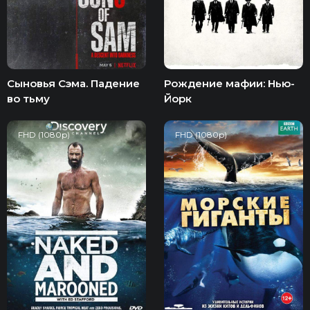
Сыновья Сэма. Падение
Рождение мафии: Нью-
во тьму
Йорк
FHD (1080p)
FHD (1080p)