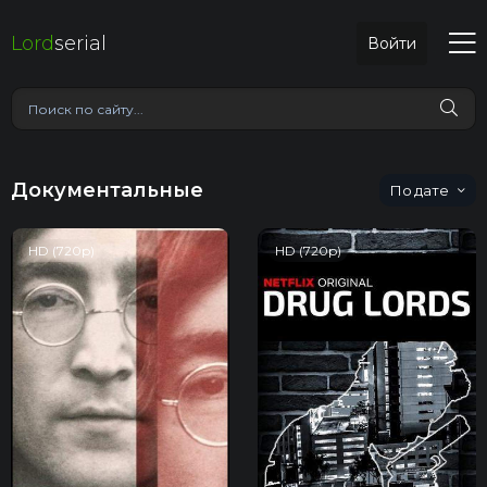
Lord
serial
Войти
Документальные
дате
HD (720p)
HD (720p)