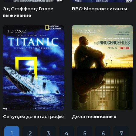
Эд Стэффорд: Голое
BBC: Морские гиганты
выживание
HD (720p)
HD (720p)
Секунды до катастрофы
Дела невиновных
1
2
3
4
5
6
7