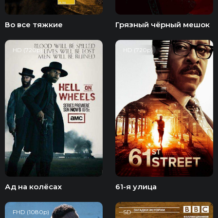
Во все тяжкие
Грязный чёрный мешок
HD (720p)
HD (720p)
Ад на колёсах
61-я улица
FHD (1080p)
SD