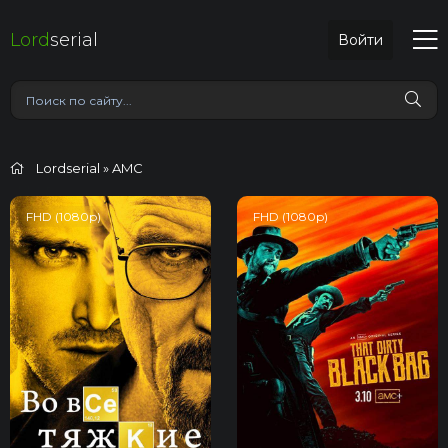
Lord
serial
Войти
Lordserial
» AMC
FHD (1080p)
FHD (1080p)