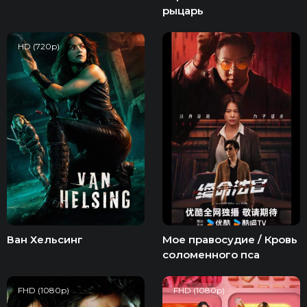
рыцарь
HD (720p)
Ван Хельсинг
Мое правосудие / Кровь
соломенного пса
FHD (1080p)
FHD (1080p)