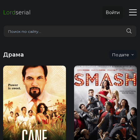
Lord
serial
Войти
Драма
дате
SD
SD