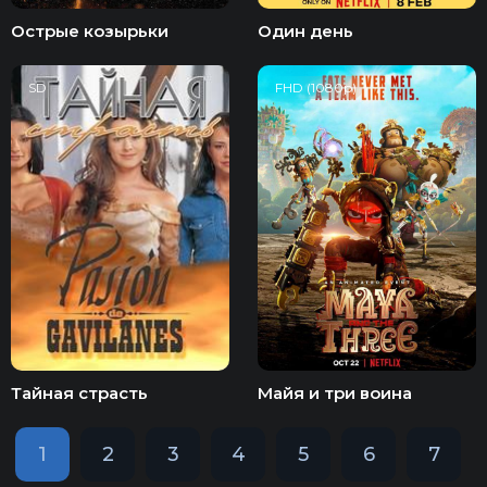
Острые козырьки
Один день
SD
FHD (1080p)
Тайная страсть
Майя и три воина
1
2
3
4
5
6
7