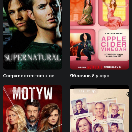
Сверхъестественное
Яблочный уксус
HD (720p)
FHD (1080p)