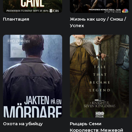
Плантация
Жизнь как шоу / Смэш /
Успех
FHD (1080p)
FHD (1080p)
Охота на убийцу
Рыцарь Семи
Королевств: Межевой