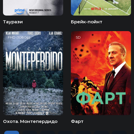
Таурази
Брейк-пойнт
FHD (1080p)
SD
Охота. Монтепердидо
Фарт