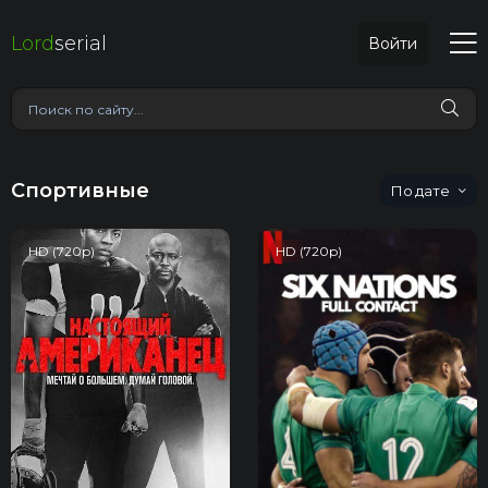
Lord
serial
Войти
Спортивные
дате
HD (720p)
HD (720p)