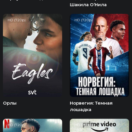
Шакила О’Нила
HD (720p)
HD (720p)
Орлы
Норвегия: Темная
лошадка
HD (720p)
HD (720p)